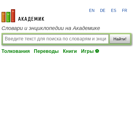
EN
DE
ES
FR
academic.ru
Словари и энциклопедии на Академике
Найти!
Толкования
Переводы
Книги
Игры ⚽