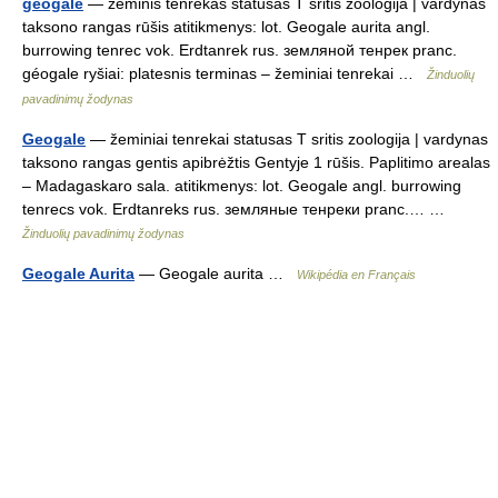
géogale
— žeminis tenrekas statusas T sritis zoologija | vardynas
taksono rangas rūšis atitikmenys: lot. Geogale aurita angl.
burrowing tenrec vok. Erdtanrek rus. земляной тенрек pranc.
géogale ryšiai: platesnis terminas – žeminiai tenrekai …
Žinduolių
pavadinimų žodynas
Geogale
— žeminiai tenrekai statusas T sritis zoologija | vardynas
taksono rangas gentis apibrėžtis Gentyje 1 rūšis. Paplitimo arealas
– Madagaskaro sala. atitikmenys: lot. Geogale angl. burrowing
tenrecs vok. Erdtanreks rus. земляные тенреки pranc.… …
Žinduolių pavadinimų žodynas
Geogale Aurita
— Geogale aurita …
Wikipédia en Français