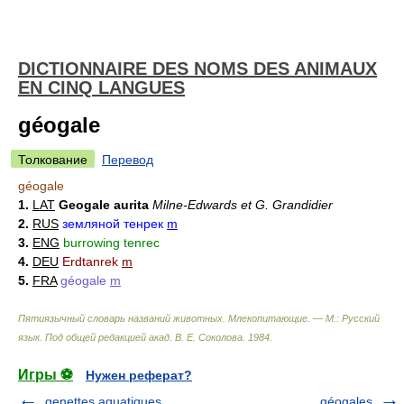
DICTIONNAIRE DES NOMS DES ANIMAUX
EN CINQ LANGUES
géogale
Толкование
Перевод
géogale
1.
LAT
Geogale aurita
Milne-Edwards et G. Grandidier
2.
RUS
земляной тенрек
m
3.
ENG
burrowing tenrec
4.
DEU
Erdtanrek
m
5.
FRA
géogale
m
Пятиязычный словарь названий животных. Млекопитающие. — М.: Русский
язык
.
Под общей редакцией акад. В. Е. Соколова
.
1984
.
Игры ⚽
Нужен реферат?
genettes aquatiques
géogales