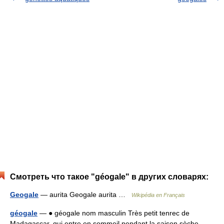
Смотреть что такое "géogale" в других словарях:
Geogale
— aurita Geogale aurita …
Wikipédia en Français
géogale
— ● géogale nom masculin Très petit tenrec de
Madagascar, qui entre en sommeil pendant la saison sèche