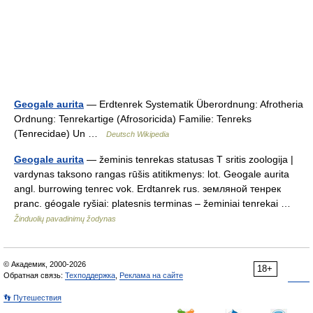
Geogale aurita
— Erdtenrek Systematik Überordnung: Afrotheria
Ordnung: Tenrekartige (Afrosoricida) Familie: Tenreks
(Tenrecidae) Un …
Deutsch Wikipedia
Geogale aurita
— žeminis tenrekas statusas T sritis zoologija |
vardynas taksono rangas rūšis atitikmenys: lot. Geogale aurita
angl. burrowing tenrec vok. Erdtanrek rus. земляной тенрек
pranc. géogale ryšiai: platesnis terminas – žeminiai tenrekai …
Žinduolių pavadinimų žodynas
© Академик, 2000-2026
18+
Обратная связь:
Техподдержка
,
Реклама на сайте
👣 Путешествия